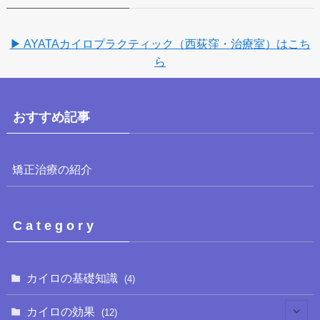
▶ AYATAカイロプラクティック（西荻窪・治療室）はこち
ら
おすすめ記事
矯正治療の紹介
C a t e g o r y
カイロの基礎知識
(4)
カイロの効果
(12)