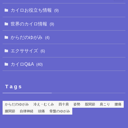
(2)
カイロお役立ち情報
(9)
(3)
世界のカイロ情報
(9)
からだのゆがみ
(4)
エクササイズ
(6)
カイロQ&A
(40)
T a g s
からだのゆがみ
冷え・むくみ
四十肩
姿勢
股関節
肩こり
腰痛
膝関節
自律神経
頭痛
骨盤のゆがみ