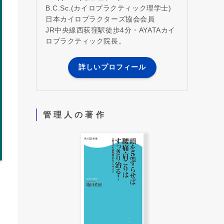
B.C.Sc.(カイロプラクティック理学士)
日本カイロプラクターズ協会会員
JR中央線西荻窪駅徒歩4分・AYATAカイ
ロプラクティック院長。
詳しいプロフィール
管 理 人 の 著 作