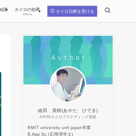
知識
カイロの効果
カイロ治療を受ける
effects
綾田 英樹(あやた ひでき)
AYATAカイロプラクティック院長
RMIT university unit japan卒業
B.App.Sc.(応用理学士)