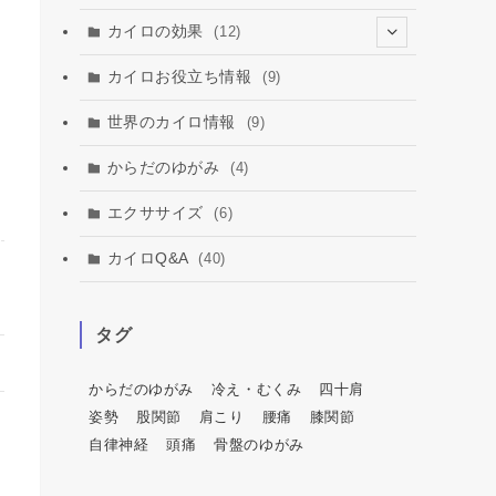
カイロの効果
(12)
(2)
カイロお役立ち情報
(9)
(3)
世界のカイロ情報
(9)
からだのゆがみ
(4)
エクササイズ
(6)
カイロQ&A
(40)
タグ
からだのゆがみ
冷え・むくみ
四十肩
姿勢
股関節
肩こり
腰痛
膝関節
自律神経
頭痛
骨盤のゆがみ