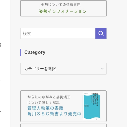
関
Category
Category
と
ク