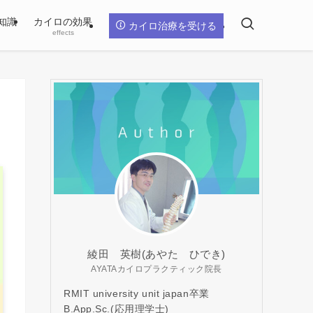
知識
カイロの効果
カイロ治療を受ける
effects
綾田 英樹(あやた ひでき)
AYATAカイロプラクティック院長
RMIT university unit japan卒業
B.App.Sc.(応用理学士)