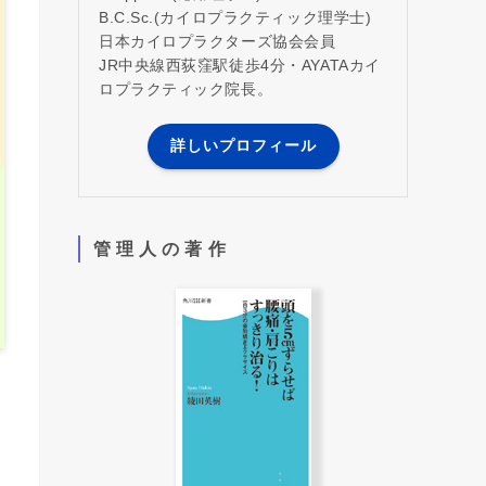
B.C.Sc.(カイロプラクティック理学士)
日本カイロプラクターズ協会会員
JR中央線西荻窪駅徒歩4分・AYATAカイ
ロプラクティック院長。
詳しいプロフィール
管 理 人 の 著 作