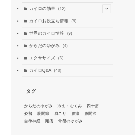
カイロの効果
(12)
(2)
カイロお役立ち情報
(9)
(3)
世界のカイロ情報
(9)
からだのゆがみ
(4)
エクササイズ
(6)
カイロQ&A
(40)
タグ
からだのゆがみ
冷え・むくみ
四十肩
姿勢
股関節
肩こり
腰痛
膝関節
自律神経
頭痛
骨盤のゆがみ