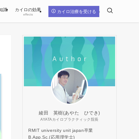
知識
カイロの効果
カイロ治療を受ける
effects
綾田 英樹(あやた ひでき)
AYATAカイロプラクティック院長
RMIT university unit japan卒業
B.App.Sc.(応用理学士)