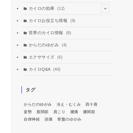
カイロの効果
(12)
(2)
カイロお役立ち情報
(9)
(3)
世界のカイロ情報
(9)
からだのゆがみ
(4)
エクササイズ
(6)
カイロQ&A
(40)
タグ
からだのゆがみ
冷え・むくみ
四十肩
姿勢
股関節
肩こり
腰痛
膝関節
自律神経
頭痛
骨盤のゆがみ