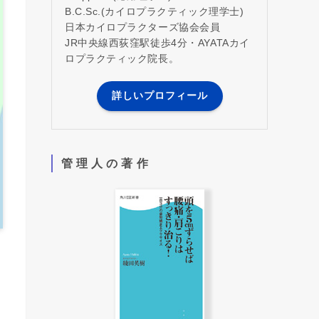
B.C.Sc.(カイロプラクティック理学士)
日本カイロプラクターズ協会会員
JR中央線西荻窪駅徒歩4分・AYATAカイ
ロプラクティック院長。
詳しいプロフィール
管 理 人 の 著 作