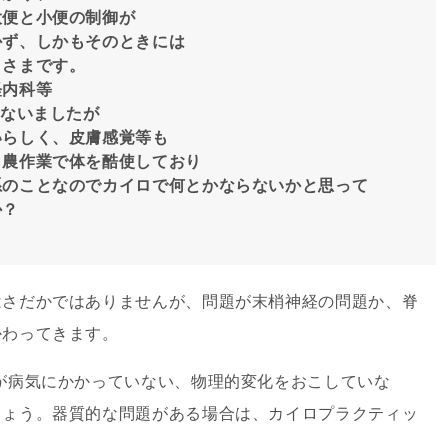
大便と小便の制御が
かず、しかもそのときには
りさまです。
経内科等
こないましたが
いらしく、皮膚感覚等も
ら農作業で体を酷使しており
系のことなのでカイロで何とかならないかと思って
か？
さだかではありませんが、問題が末梢神経の問題か、脊
かわってきます。
が病気にかかっていない、物理的変化をおこしていな
しょう。器質的な問題がある場合は、カイロプラクティッ
。