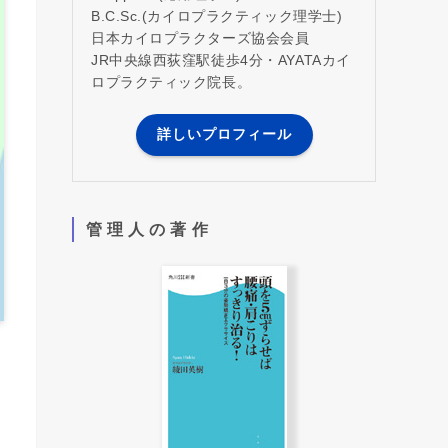
B.C.Sc.(カイロプラクティック理学士)
日本カイロプラクターズ協会会員
JR中央線西荻窪駅徒歩4分・AYATAカイ
ロプラクティック院長。
詳しいプロフィール
管 理 人 の 著 作