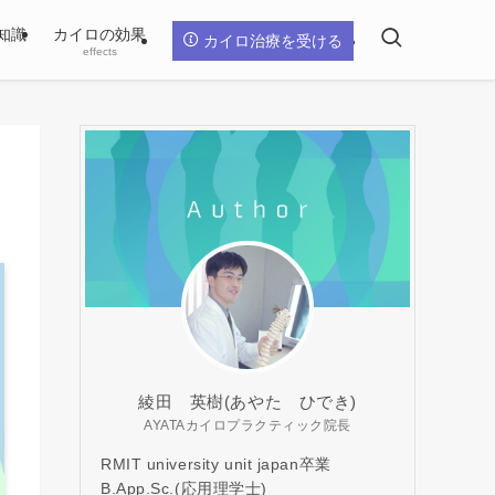
知識
カイロの効果
カイロ治療を受ける
effects
綾田 英樹(あやた ひでき)
AYATAカイロプラクティック院長
RMIT university unit japan卒業
B.App.Sc.(応用理学士)