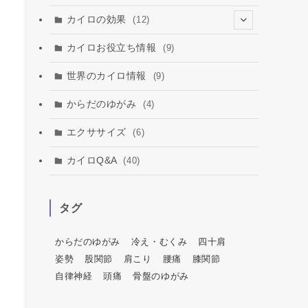
カイロの効果
(12)
(2)
カイロお役立ち情報
(9)
(3)
世界のカイロ情報
(9)
からだのゆがみ
(4)
エクササイズ
(6)
カイロQ&A
(40)
タグ
からだのゆがみ
冷え・むくみ
四十肩
姿勢
股関節
肩こり
腰痛
膝関節
自律神経
頭痛
骨盤のゆがみ