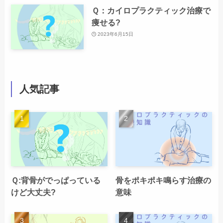
Ｑ：カイロプラクティック治療で
痩せる?
2023年6月15日
人気記事
Ｑ:背骨がでっぱっている
骨をポキポキ鳴らす治療の
けど大丈夫?
意味