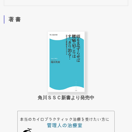
著 書
角川ＳＳＣ新書より発売中