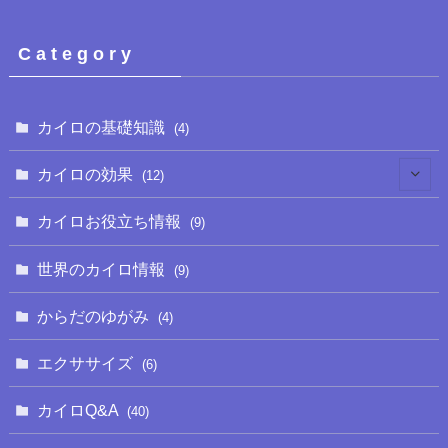
C a t e g o r y
カイロの基礎知識
(4)
カイロの効果
(12)
(2)
カイロお役立ち情報
(9)
(3)
世界のカイロ情報
(9)
からだのゆがみ
(4)
エクササイズ
(6)
カイロQ&A
(40)