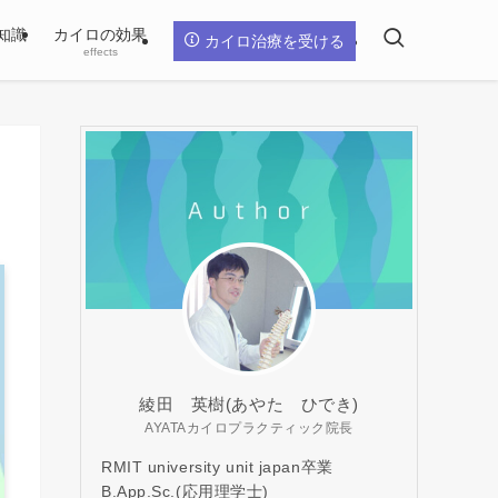
知識
カイロの効果
カイロ治療を受ける
effects
綾田 英樹(あやた ひでき)
AYATAカイロプラクティック院長
RMIT university unit japan卒業
B.App.Sc.(応用理学士)