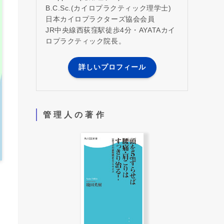
B.C.Sc.(カイロプラクティック理学士)
日本カイロプラクターズ協会会員
JR中央線西荻窪駅徒歩4分・AYATAカイ
ロプラクティック院長。
詳しいプロフィール
管 理 人 の 著 作