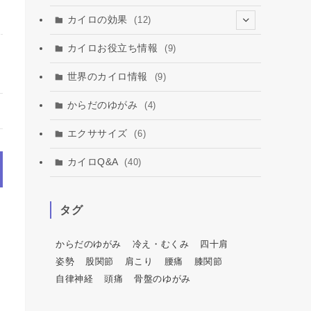
カイロの効果
(12)
(2)
カイロお役立ち情報
(9)
(3)
世界のカイロ情報
(9)
からだのゆがみ
(4)
エクササイズ
(6)
カイロQ&A
(40)
タグ
からだのゆがみ
冷え・むくみ
四十肩
姿勢
股関節
肩こり
腰痛
膝関節
自律神経
頭痛
骨盤のゆがみ