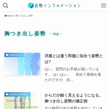
Home
胸つき出し姿勢
胸つき出し姿勢
– tag –
洋服とは違う和服に似合う姿勢と
姿勢のかたち
は?
はい、質問のお手紙が届いていま
す。 はいはい。 初めて着物を着
たのですが、自...
からだが細く見えるようになる。
姿勢矯正の実例紹介
胸つき出し姿勢の矯正例
次は猫背以外の姿勢も紹介していき