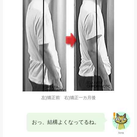
左)矯正前 右)矯正一カ月後
おっ、結構よくなってるね。
tora