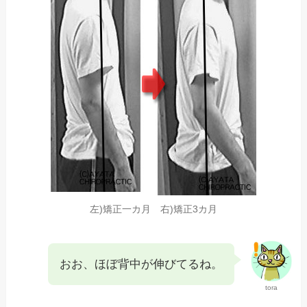
左)矯正一カ月 右)矯正3カ月
おお、ほぼ背中が伸びてるね。
tora